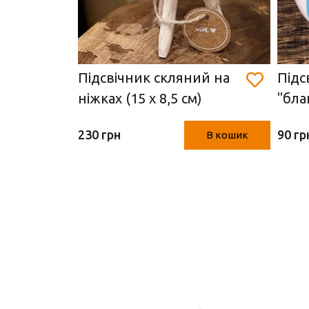
ок
Підсвічник скляний на
Підс
*7 см)
ніжках (15 х 8,5 см)
"бла
230 грн
90 гр
В кошик
В кошик