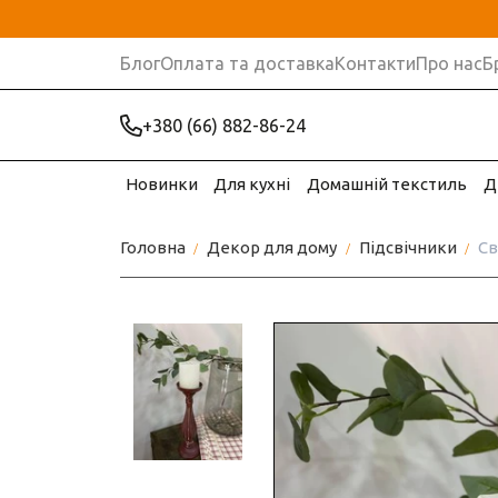
Блог
Оплата та доставка
Контакти
Про нас
Б
+380 (66) 882-86-24
Новинки
Для кухні
Домашній текстиль
Д
Головна
Декор для дому
Підсвічники
Св