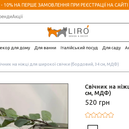
- 10% НА ПЕРШЕ ЗАМОВЛЕННЯ ПРИ РЕЄСТРАЦІЇ НА САЙТІ
ренди
Акції
екор для дому
Для ванни
Італійський посуд
Для саду
А
ічник на ніжці для широкої свічки (бордовий, 34 см, МДФ)
Свічник на ніж
см, МДФ)
520 грн