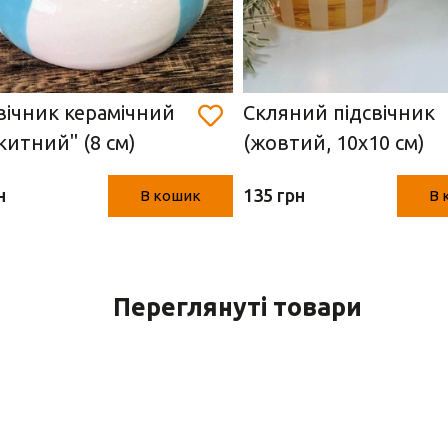
вічник керамічний
Скляний підсвічник
китний" (8 см)
(жовтий, 10х10 см)
н
135 грн
В кошик
В 
Переглянуті товари