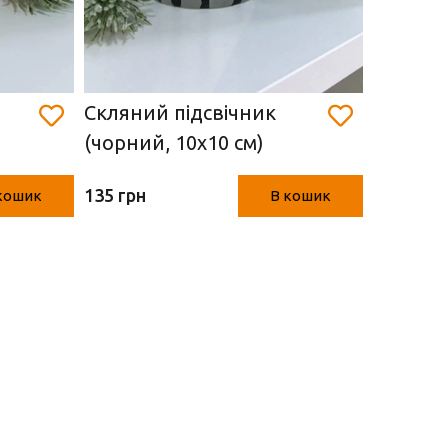
Скляний підсвічник
Скляний
(чорний, 10х10 см)
ангелик
135 грн
135 грн
кошик
В кошик