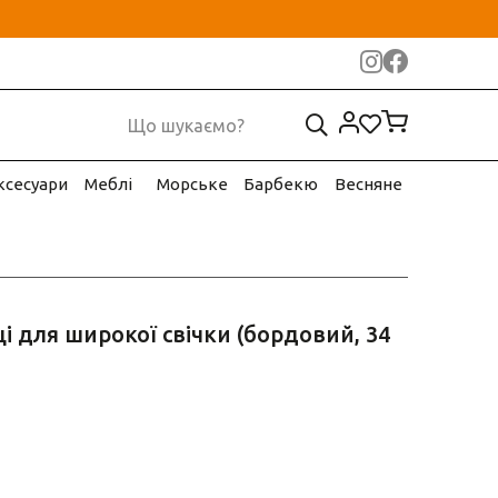
ксесуари
Меблі
Морське
Барбекю
Весняне
ці для широкої свічки (бордовий, 34