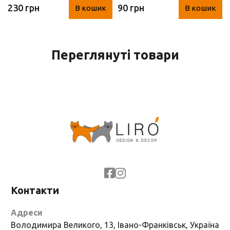
230 грн
90 грн
В кошик
В кошик
см)
см)
Переглянуті товари
Контакти
Адреси
Володимира Великого, 13, Івано-Франківськ, Україна