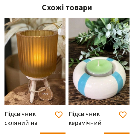
Схожі товари
Підсвічник
Підсвічник
скляний на
керамічний
ніжках (15 х 8,5
"блакитний" (8