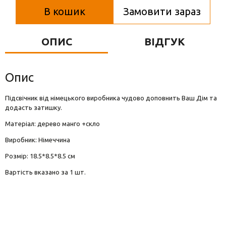
Вази для квітів
В кошик
Замовити зараз
Фігурки та статуетки
ОПИС
ВІДГУК
Підноси
Опис
Підсвічник від німецького виробника чудово доповнить Ваш Дім та
додасть затишку.
Матеріал: дерево манго +скло
Виробник: Німеччина
Розмір: 18.5*8.5*8.5 см
Вартість вказано за 1 шт.