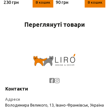
230 грн
90 грн
В кошик
В кошик
см)
см)
Переглянуті товари
Контакти
Адреси
Володимира Великого, 13, Івано-Франківськ, Україна