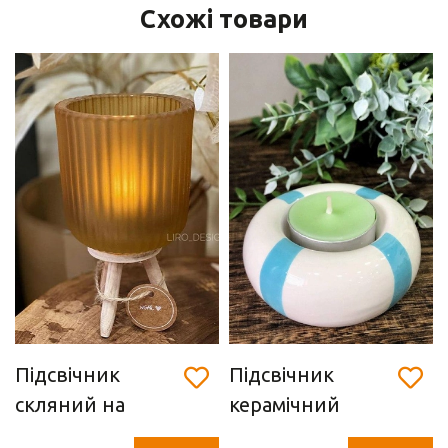
Схожі товари
Підсвічник
Підсвічник
скляний на
керамічний
ніжках (15 х 8,5
"блакитний" (8