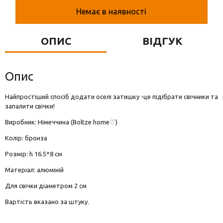
Вази для квітів
Немає в наявності
Фігурки та статуетки
ОПИС
ВІДГУК
Підноси
Опис
Найпростіший спосіб додати оселі затишку -це підібрати свічники та
запалити свічки!
Виробник: Німеччина (Boltze home♡)
Колір: бронза
Розмір: h 16.5*8 см
Матеріал: алюміній
Для свічки діаметром 2 см
Вартість вказано за штуку.