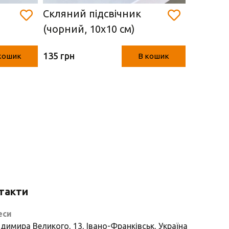
Скляний підсвічник
Скляний
(чорний, 10х10 см)
ангелик
135 грн
135 грн
кошик
В кошик
такти
еси
димира Великого, 13, Івано-Франківськ, Україна