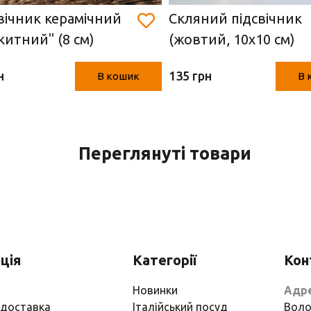
вічник керамічний
Скляний підсвічник
китний" (8 см)
(жовтий, 10х10 см)
н
135 грн
В кошик
В 
Переглянуті товари
ція
Категорії
Кон
Новинки
Адр
 доставка
Італійський посуд
Воло