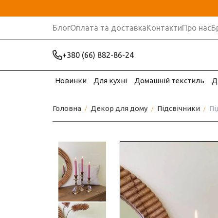
Блог
Оплата та доставка
Контакти
Про нас
Б
+380 (66) 882-86-24
Новинки
Для кухні
Домашній текстиль
Д
Головна
Декор для дому
Підсвічники
Пі