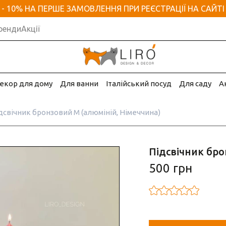
- 10% НА ПЕРШЕ ЗАМОВЛЕННЯ ПРИ РЕЄСТРАЦІЇ НА САЙТІ
ренди
Акції
екор для дому
Для ванни
Італійський посуд
Для саду
А
дсвічник бронзовий М (алюміній, Німеччина)
Підсвічник бро
500 грн