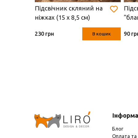
ок
Підсвічник скляний на
Підс
*7 см)
ніжках (15 х 8,5 см)
"бла
230 грн
90 гр
В кошик
В кошик
Інформа
Блог
Оплата та