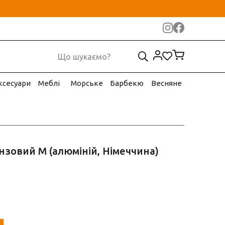
ксесуари
Меблі
Морське
Барбекю
Весняне
нзовий М (алюміній, Німеччина)