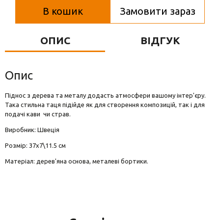
Вази для квітів
В кошик
Замовити зараз
Фігурки та статуетки
ОПИС
ВІДГУК
Підноси
Опис
Піднос з дерева та металу додасть атмосфери вашому інтер'єру.
Така стильна таця підійде як для створення композицій, так і для
подачі кави чи страв.
Виробник: Швеція
Розмір: 37х7\11.5 см
Матеріал: дерев'яна основа, металеві бортики.