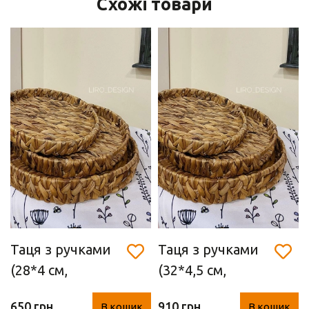
Схожі товари
Таця з ручками
Таця з ручками
(28*4 см,
(32*4,5 см,
водяний
водяний
650 грн
910 грн
В кошик
В кошик