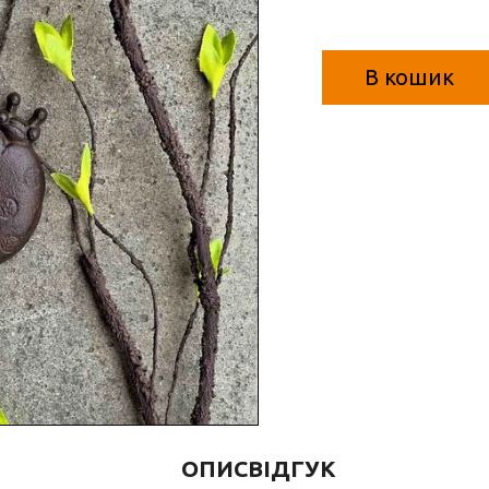
В кошик
ОПИС
ВІДГУК