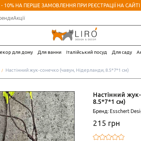
- 10% НА ПЕРШЕ ЗАМОВЛЕННЯ ПРИ РЕЄСТРАЦІЇ НА САЙТІ
ренди
Акції
екор для дому
Для ванни
Італійський посуд
Для саду
А
Настінний жук-сонечко (чавун, Нідерланди, 8.5*7*1 см)
Настінний жук-
8.5*7*1 см)
Бренд: Esschert Des
215 грн