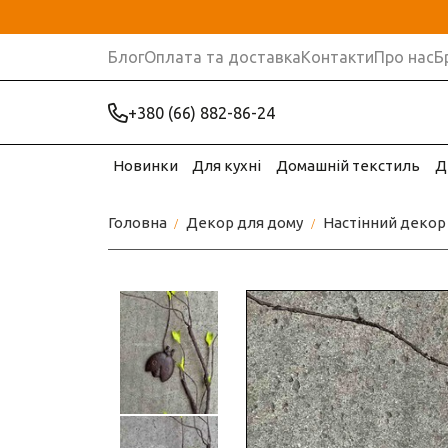
Блог
Оплата та доставка
Контакти
Про нас
Б
+380 (66) 882-86-24
Новинки
Для кухні
Домашній текстиль
Д
Головна
Декор для дому
Настінний декор