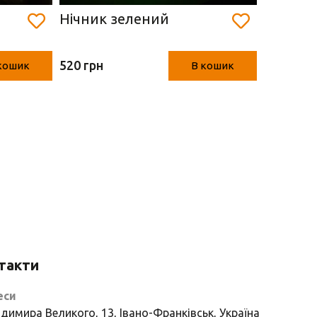
Нічник зелений
Ліхтар
(свічни
520 грн
кошик
В кошик
1850 грн
такти
еси
димира Великого, 13, Івано-Франківськ, Україна