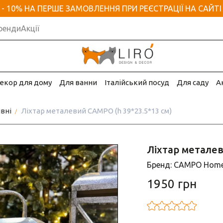
- 10% НА ПЕРШЕ ЗАМОВЛЕННЯ ПРИ РЕЄСТРАЦІЇ НА САЙТІ
ренди
Акції
екор для дому
Для ванни
Італійський посуд
Для саду
А
вні
Ліхтар металевий CAMPO (h 39*23.5*13 см)
Ліхтар металев
Бренд: CAMPO Home
1950 грн