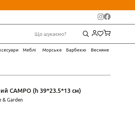
ксесуари
Меблі
Морське
Барбекю
Весняне
ий CAMPO (h 39*23.5*13 см)
 & Garden