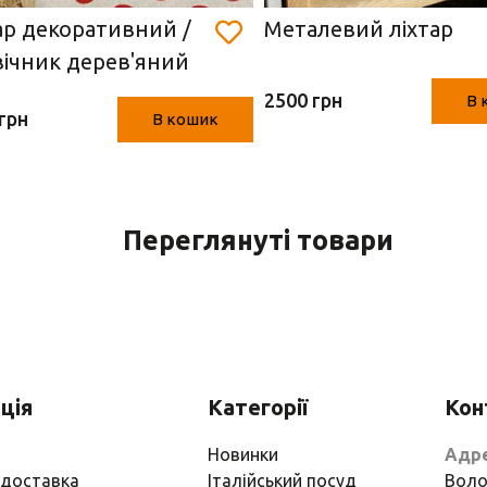
ар декоративний /
Металевий ліхтар
вічник дерев'яний
11х 25 см)
2500 грн
В 
грн
В кошик
Переглянуті товари
ція
Категорії
Кон
Новинки
Адр
 доставка
Італійський посуд
Воло