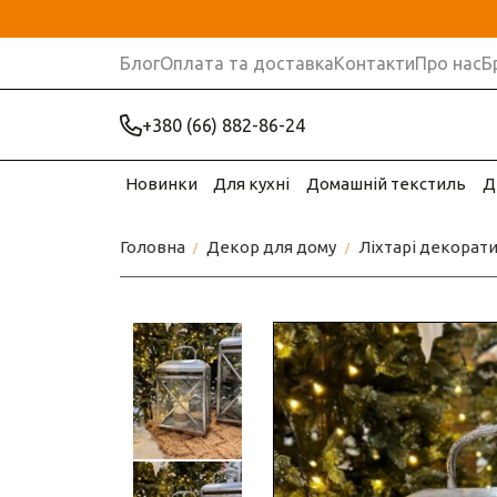
Блог
Оплата та доставка
Контакти
Про нас
Б
+380 (66) 882-86-24
Новинки
Для кухні
Домашній текстиль
Д
Головна
Декор для дому
Ліхтарі декорати