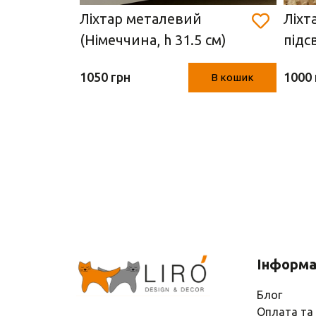
ний
Ліхтар металевий
Ліхт
(Німеччина, h 31.5 см)
підс
ччина,
(11х
1050 грн
1000 
В кошик
В кошик
Інформа
Блог
Оплата та