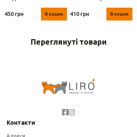
гіацинт)
х 8 см)
450 грн
410 грн
В кошик
В кошик
Переглянуті товари
Контакти
Адреси