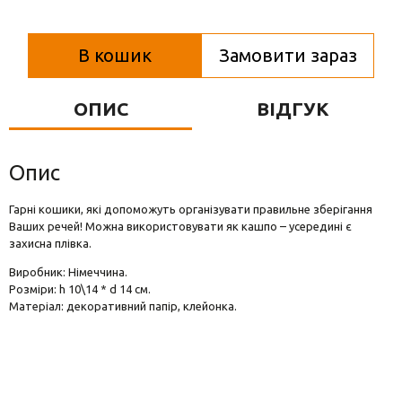
Вази для квітів
Фігурки та статуетки
В кошик
Замовити зараз
Підноси
ОПИС
ВІДГУК
Опис
Гарні кошики, які допоможуть організувати правильне зберігання
Ваших речей! Можна використовувати як кашпо – усередині є
захисна плівка.
Виробник: Німеччина.
Розміри: h 10\14 * d 14 см.
Матеріал: декоративний папір, клейонка.