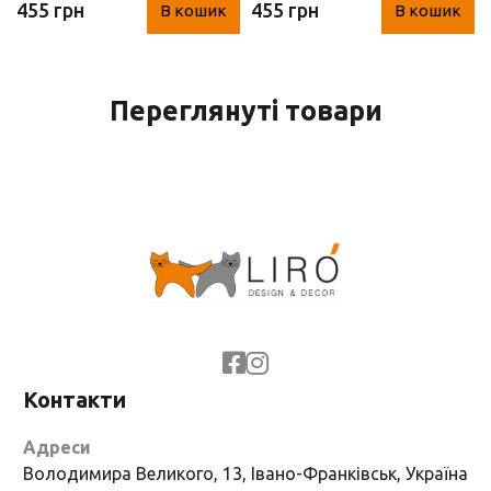
455 грн
455 грн
В кошик
В кошик
см)
см)
Переглянуті товари
Контакти
Адреси
Володимира Великого, 13, Івано-Франківськ, Україна