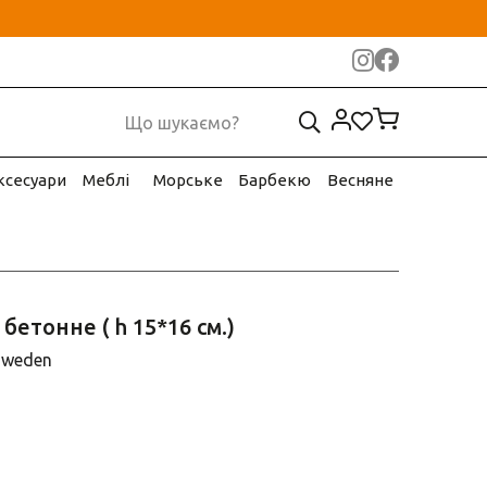
ксесуари
Меблі
Морське
Барбекю
Весняне
бетонне ( h 15*16 см.)
Sweden