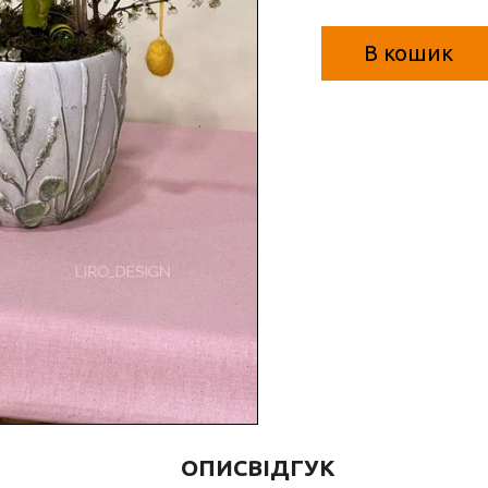
В кошик
ОПИС
ВІДГУК