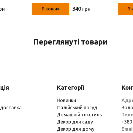
х 17 см)
рн
340 грн
В кошик
В 
Переглянуті товари
ція
Категорії
Кон
Новинки
Адр
 доставка
Італійський посуд
Воло
Домашній текстиль
Тел
Декор для саду
+380
Декор для дому
Emai