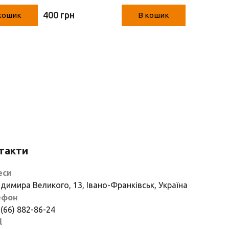
400 грн
390 грн
кошик
В кошик
такти
еси
димира Великого, 13, Івано-Франківськ, Україна
ефон
 (66) 882-86-24
l