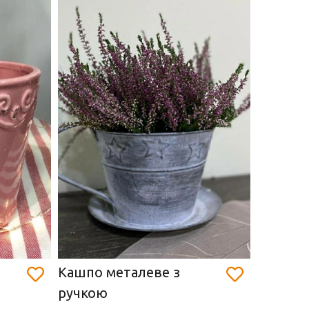
Кашпо металеве з
Кашпо 
ручкою
(19х16 