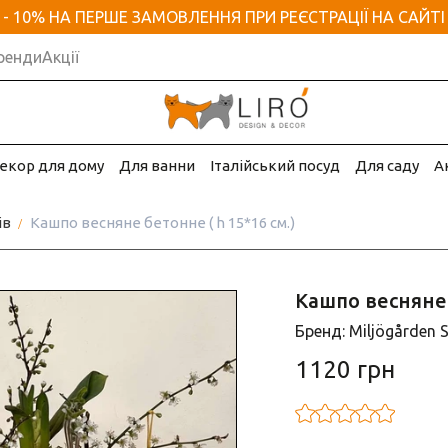
- 10% НА ПЕРШЕ ЗАМОВЛЕННЯ ПРИ РЕЄСТРАЦІЇ НА САЙТІ
ренди
Акції
екор для дому
Для ванни
Італійський посуд
Для саду
А
ів
Кашпо весняне бетонне ( h 15*16 см.)
Кашпо весняне 
Бренд: Miljögården 
1120 грн