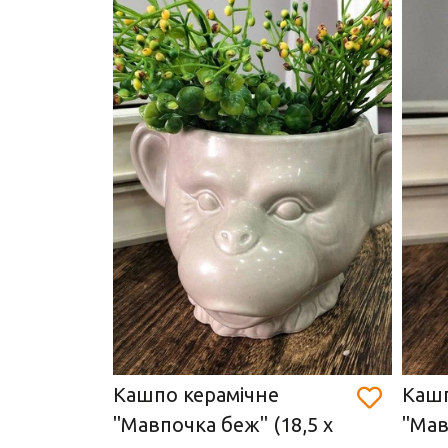
на
Кашпо керамічне
Кашп
"Мавпочка беж" (18,5 х
"Мав