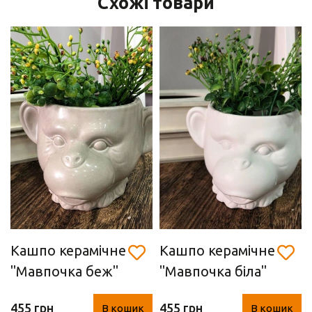
Схожі товари
Кашпо керамічне
Кашпо керамічне
"Мавпочка беж"
"Мавпочка біла"
(18,5 х 11,5 х 17
(18,5 х 11,5 х 17
455 грн
455 грн
В кошик
В кошик