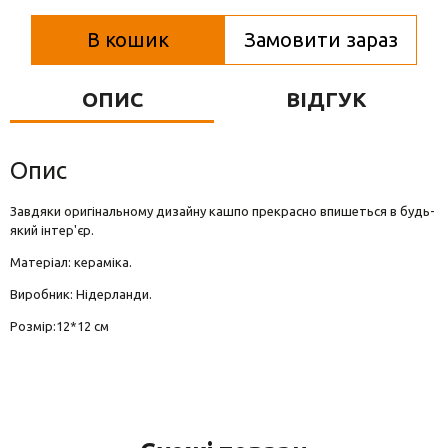
Вази для квітів
В кошик
Замовити зараз
Фігурки та статуетки
Підноси
ОПИС
ВІДГУК
Опис
Завдяки оригінальному дизайну кашпо прекрасно впишеться в будь-
який інтер'єр.
Матеріал: кераміка.
Виробник: Нідерланди.
Розмір:12*12 см