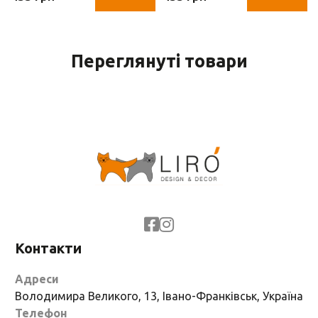
см)
см)
Переглянуті товари
Контакти
Адреси
Володимира Великого, 13, Івано-Франківськ, Україна
Телефон