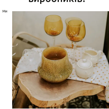
Вази для квітів
Ми
Фігурки та статуетки
Підноси