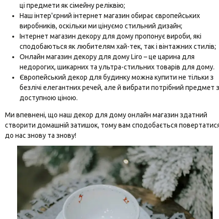
ці предмети як сімейну реліквію;
Наш інтер'єрний інтернет магазин обирає європейських
виробників, оскільки ми цінуємо стильний дизайн;
Інтернет магазин декору для дому пропонує вироби, які
сподобаються як любителям хай-тек, так і вінтажних стилів;
Онлайн магазин декору для дому Liro – це царина для
недорогих, шикарних та ультра-стильних товарів для дому.
Європейський декор для будинку можна купити не тільки з
безлічі елегантних речей, але й вибрати потрібний предмет 
доступною ціною.
Ми впевнені, що наш декор для дому онлайн магазин здатний
створити домашній затишок, тому вам сподобається повертатис
до нас знову та знову!