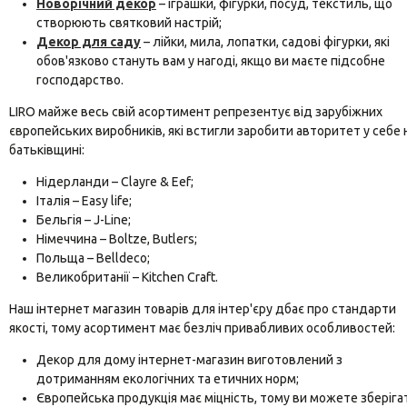
Новорічний декор
– іграшки, фігурки, посуд, текстиль, що
створюють святковий настрій;
Декор для саду
– лійки, мила, лопатки, садові фігурки, які
обов'язково стануть вам у нагоді, якщо ви маєте підсобне
господарство.
LIRO майже весь свій асортимент репрезентує від зарубіжних
європейських виробників, які встигли заробити авторитет у себе 
батьківщині:
Нідерланди – Clayre & Eef;
Італія – Easy life;
Бельгія – J-Line;
Німеччина – Boltze, Butlers;
Польща – Belldeco;
Великобританії – Kitchen Craft.
Наш інтернет магазин товарів для інтер'єру дбає про стандарти
якості, тому асортимент має безліч привабливих особливостей:
Декор для дому інтернет-магазин виготовлений з
дотриманням екологічних та етичних норм;
Європейська продукція має міцність, тому ви можете зберіга