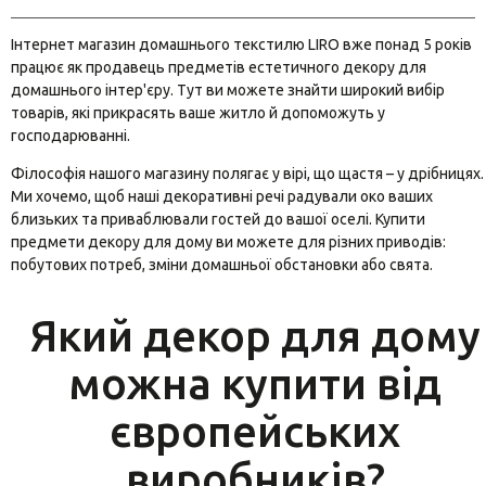
Тортівниці
Подушки декоративні
Штучні квіти
Інтернет магазин домашнього текстилю LIRO вже понад 5 років
Коробка для чаю
Натуральний декор
працює як продавець предметів естетичного декору для
домашнього інтер'єру. Тут ви можете знайти широкий вибір
Дошки для нарізання та подачі
Свічки
товарів, які прикрасять ваше житло й допоможуть у
господарюванні.
Хлібниці
Дзвіночки
Філософія нашого магазину полягає у вірі, що щастя – у дрібницях.
Марміти
Таці, підставки
Ми хочемо, щоб наші декоративні речі радували око ваших
близьких та приваблювали гостей до вашої оселі. Купити
Органайзер для столових приборів
Настінний декор
предмети декору для дому ви можете для різних приводів:
побутових потреб, зміни домашньої обстановки або свята.
Термоси
Кошики
Який декор для дому
Кавоварки та френч-преси
Декоративні драбини
можна купити від
Емальований посуд
Підсвічники
Шкатулки для прикрас
європейських
Підставки для вазонів
виробників?