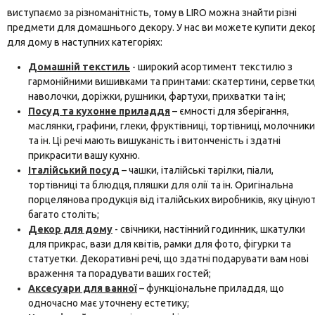
виступаємо за різноманітність, тому в LIRO можна знайти різні
предмети для домашнього декору. У нас ви можете купити деко
для дому в наступних категоріях:
Домашній текстиль
- широкий асортимент текстилю з
гармонійними вишивками та принтами: скатертини, серветки
наволочки, доріжки, рушники, фартухи, прихватки та ін;
Посуд та кухонне приладдя
– ємності для зберігання,
маслянки, графини, глеки, фруктівниці, тортівниці, молочники
та ін. Ці речі мають вишуканість і витонченість і здатні
прикрасити вашу кухню.
Італійський посуд
– чашки, італійські тарілки, піали,
тортівниці та блюдця, пляшки для олії та ін. Оригінальна
порцелянова продукція від італійських виробників, яку ціную
багато століть;
Декор для дому
- свічники, настінний годинник, шкатулки
для прикрас, вази для квітів, рамки для фото, фігурки та
статуетки. Декоративні речі, що здатні подарувати вам нові
враження та порадувати ваших гостей;
Аксесуари для ванної
– функціональне приладдя, що
одночасно має уточнену естетику;