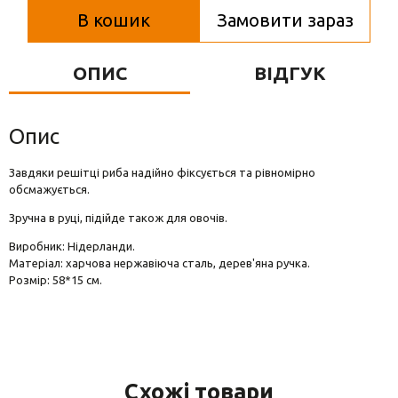
Вази для квітів
В кошик
Замовити зараз
Фігурки та статуетки
ОПИС
ВІДГУК
Підноси
Опис
Завдяки решітці риба надійно фіксується та рівномірно
обсмажується.
Зручна в руці, підійде також для овочів.
Виробник: Нідерланди.
Матеріал: харчова нержавіюча сталь, дерев'яна ручка.
Розмір: 58*15 см.
Схожі товари