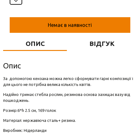
Вази для квітів
Фігурки та статуетки
Немає в наявності
Підноси
ОПИС
ВІДГУК
Опис
За допомогою кензана можна легко сформувати гарні композиції і
для цього не потрібна велика кількість квітів.
Надійно тримає стебла рослин, резинова основа захищає вазу від
пошкоджень.
Розмір:6*h 2.5 см, 169 голок
Матеріал: нержавіюча сталь+ резина.
Виробник: Нідерланди