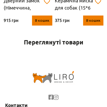
Дверний замок
Керамічна миска
(Німеччина,
для собак (15*6
чавун)
см)
915 грн
375 грн
В кошик
В кошик
Переглянуті товари
Контакти