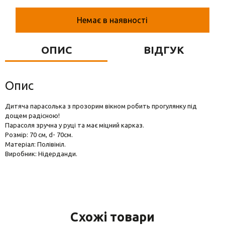
Вази для квітів
Немає в наявності
Фігурки та статуетки
Підноси
ОПИС
ВІДГУК
Опис
Дитяча парасолька з прозорим вікном робить прогулянку під
дощем радісною!
Парасоля зручна у руці та має міцний карказ.
Розмір: 70 см, d- 70см.
Матеріал: Полівініл.
Виробник: Нідерданди.
Схожі товари