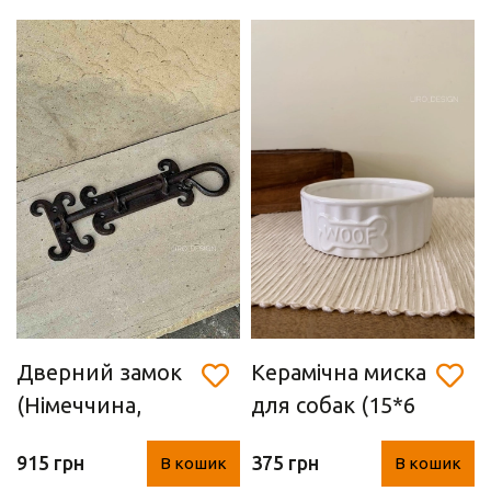
Дверний замок
Керамічна миска
(Німеччина,
для собак (15*6
чавун)
см)
915 грн
375 грн
В кошик
В кошик