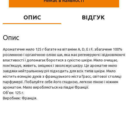
Немає в наявності
Вази для квітів
Фігурки та статуетки
ОПИС
ВІДГУК
Підноси
Опис
Ароматичне мило 125 г багате на вітаміни A, D, E і F, збагачене 100%
рослинною і органічною олією ши, яка має регенеруючі і відновлюючі
властивості і допомагає боротися з сухістю шкіри. Мило очищає,
пом'якшує, живить, зміцнює і зволожує шкіру. Це ароматне мило
завдяки нейтральному pH підходить для всіх типів шкіри. Мило
містить есенцію духів з французького міста Грасс, світової столиці
парфумерії. Побалуйте себе його гладкою, легкою піною і ніжним
ароматом. Мило виробляється на півдні Франції.
Об'єм: 125 г.
Виробник: Франція.