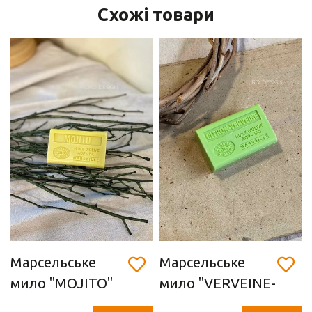
Схожі товари
Марсельське
Марсельське
мило "MOJITO"
мило "VERVEINE-
(Мохіто) 125 г)
CITRON " (