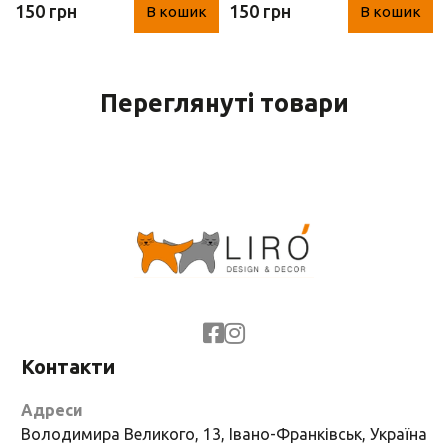
150 грн
150 грн
В кошик
В кошик
Вербена-Лимон)
125 г
Переглянуті товари
Контакти
Адреси
Володимира Великого, 13, Івано-Франківськ, Україна