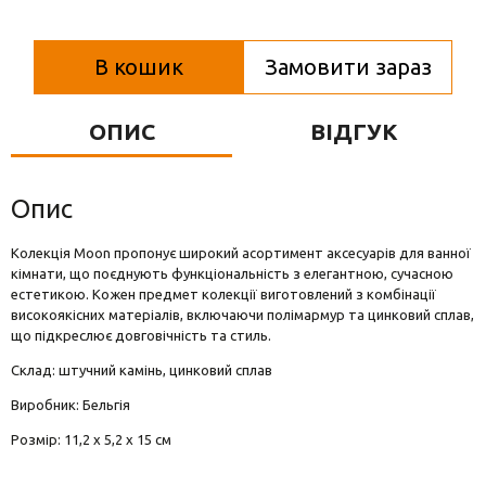
Вази для квітів
Фігурки та статуетки
В кошик
Замовити зараз
Підноси
ОПИС
ВІДГУК
Опис
Колекція Moon пропонує широкий асортимент аксесуарів для ванної
кімнати, що поєднують функціональність з елегантною, сучасною
естетикою. Кожен предмет колекції виготовлений з комбінації
високоякісних матеріалів, включаючи полімармур та цинковий сплав,
що підкреслює довговічність та стиль.
Склад: штучний камінь, цинковий сплав
Виробник: Бельгія
Розмір: 11,2 x 5,2 x 15 см